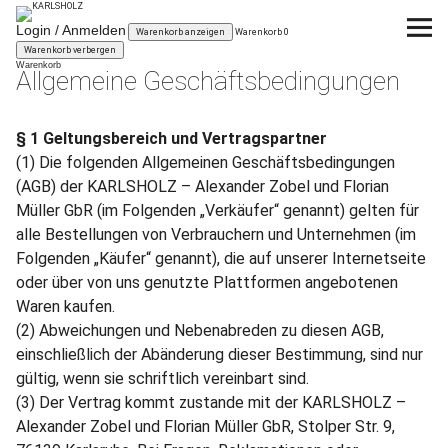
KARLSHOLZ
Login / Anmelden
Warenkorb anzeigen
Warenkorb
0
Warenkorb verbergen
Warenkorb
Allgemeine Geschäftsbedingungen
KUBIKUS
Das System
Planen
§ 1 Geltungsbereich und Vertragspartner
(1) Die folgenden Allgemeinen Geschäftsbedingungen
(AGB) der KARLSHOLZ – Alexander Zobel und Florian
Kaufen
Müller GbR (im Folgenden „Verkäufer“ genannt) gelten für
alle Bestellungen von Verbrauchern und Unternehmen (im
News
Folgenden „Käufer“ genannt), die auf unserer Internetseite
oder über von uns genutzte Plattformen angebotenen
über KARLSHOLZ
Waren kaufen.
(2) Abweichungen und Nebenabreden zu diesen AGB,
einschließlich der Abänderung dieser Bestimmung, sind nur
gültig, wenn sie schriftlich vereinbart sind.
(3) Der Vertrag kommt zustande mit der KARLSHOLZ –
Alexander Zobel und Florian Müller GbR,
Stolper Str. 9
,