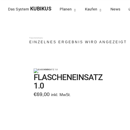
KUBIKUS
Das System
Planen
Kaufen
News
KARLSHOLZ
WEIL WIR VERÄNDERUNG LIEBEN.
Flascheneinsatz
EINZELNES ERGEBNIS WIRD ANGEZEIGT
FLASCHENEINSATZ
1.0
€
69,00
inkl. MwSt.