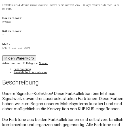
Planen
Bestelle bis zu 4 Materialmuster kostenfrei und erhalte sie innerhalb von 2 – 3 Tagen bequem zu dir nach Hause
geliefert.
Informationen
Hex-Farbcode:
#ff6b3a
Muster bestellen
RAL-Farbcode:
–
Downloads
Maße:
L/T/H: 10.0/10.0/1.2 cm
Kaufen
In den Warenkorb
Artikelnummer:
03
Kategorie:
Muster
KUBIKUS in deiner Nähe
Beschreibung
Zusätzliche Informationen
Onlineshop
Beschreibung
Unsere Signatur-Kollektion! Diese Farbkollektion besteht aus
KARLSHOLZ selektion
Signalweiß sowie drei ausdrucksstarken Farbtönen. Diese Farben
haben wir zum Beginn unseres Möbelsystems kuratiert und sind
daher maßgeblich in die Konzeption von KUBIKUS eingeflossen.
Alle
Die Farbtöne aus beiden Farbkollektionen sind selbstverständlich
Lowboards
kombinierbar und ergänzen sich gegenseitig. Alle Farbtöne sind