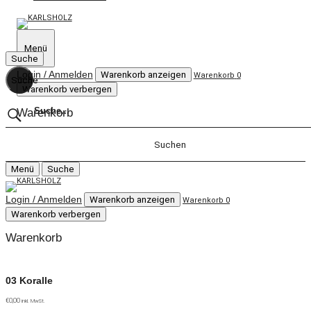
KARLSHOLZ
Weil wir Veränderung lieben.
Menü
Suche
Login / Anmelden
Warenkorb anzeigen
Warenkorb
0
Suche
Warenkorb verbergen
Warenkorb
Menü
Suche
Login / Anmelden
Warenkorb anzeigen
Warenkorb
0
Warenkorb verbergen
Warenkorb
Schliessen
03 Koralle
KUBIKUS
Das System
€
0,00
inkl. MwSt.