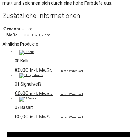
matt und zeichnen sich durch eine hohe Farbtiefe aus.
Sideboards
Zusätzliche Informationen
Highboards
Gewicht
0,1 kg
Maße
10 × 10 × 1,2 cm
Regale
Ähnliche Produkte
Wandregale
08 Kalk
€
0,00
inkl. MwSt.
In den Warenkorb
Beistellmöbel
01 Signalweiß
TV-/Hi-Fi-Möbel
€
0,00
inkl. MwSt.
In den Warenkorb
Rollcontainer
07 Basalt
€
0,00
inkl. MwSt.
In den Warenkorb
KUBIKUS Module