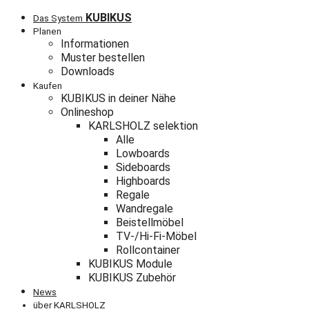
KUBIKUS
Das System
Planen
Informationen
Muster bestellen
Downloads
Kaufen
KUBIKUS in deiner Nähe
Onlineshop
KARLSHOLZ selektion
Alle
Lowboards
Sideboards
Highboards
Regale
Wandregale
Beistellmöbel
TV-/Hi-Fi-Möbel
Rollcontainer
KUBIKUS Module
KUBIKUS Zubehör
News
über KARLSHOLZ