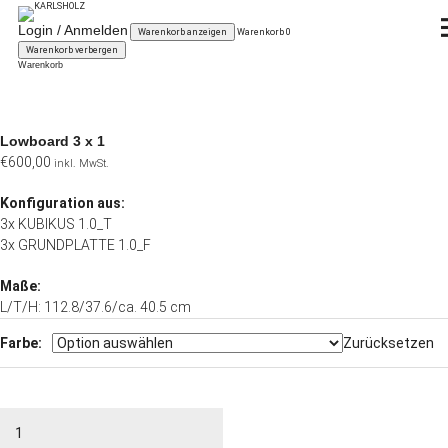
KARLSHOLZ
Login / Anmelden
Warenkorb anzeigen
Warenkorb
0
Warenkorb verbergen
Warenkorb
KUBIKUS
Das System
Planen
Lowboard 3 x 1
€
600,00
inkl. MwSt.
Kaufen
Konfiguration aus:
3x KUBIKUS 1.0_T
3x GRUNDPLATTE 1.0_F
News
Maße:
über KARLSHOLZ
L/T/H: 112.8/37.6/ca. 40.5 cm
Farbe:
Zurücksetzen