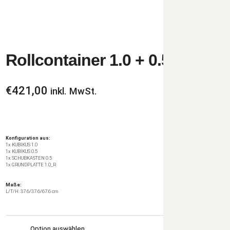
Rollcontainer 1.0 + 0.5
€
421,00
inkl. MwSt.
Konfiguration aus:
1x KUBIKUS 1.0
1x KUBIKUS 0.5
1x SCHUBKASTEN 0.5
1x GRUNDPLATTE 1.0_R
Maße:
L/T/H: 37.6/37.6/67.6 cm