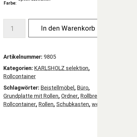
Farbe:
In den Warenkorb
Artikelnummer:
9805
Kategorien:
KARLSHOLZ selektion
,
Rollcontainer
Schlagwörter:
Beistellmöbel
,
Büro
,
Grundplatte mit Rollen
,
Ordner
,
Rollbrett
,
Rollcontainer
,
Rollen
,
Schubkasten
,
weiß