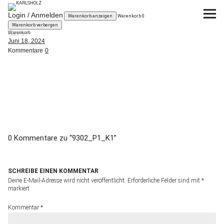
KARLSHOLZ
Login / Anmelden
Warenkorb anzeigen
Warenkorb
0
Warenkorb verbergen
Warenkorb
9302_P1_K1
KUBIKUS
Das System
Juni 18, 2024
Kommentare
0
Planen
Kaufen
News
0 Kommentare zu “
9302_P1_K1
”
über KARLSHOLZ
SCHREIBE EINEN KOMMENTAR
Deine E-Mail-Adresse wird nicht veröffentlicht.
Erforderliche Felder sind mit
*
markiert
Kommentar
*