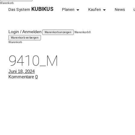
Warenkorb
KUBIKUS
Das System
Planen
Kaufen
News
KARLSHOLZ
Login / Anmelden
Warenkorb anzeigen
Warenkorb
0
WEIL WIR VERÄNDERUNG LIEBEN.
Warenkorb verbergen
Warenkorb
9410_M
Juni 18, 2024
Kommentare
0