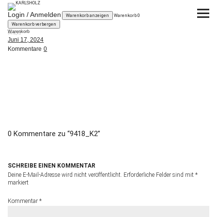
KARLSHOLZ
Login / Anmelden
Warenkorb anzeigen
Warenkorb
0
Warenkorb verbergen
Warenkorb
9418_K2
KUBIKUS
Das System
Juni 17, 2024
Kommentare
0
Planen
Kaufen
News
0 Kommentare zu “
9418_K2
”
über KARLSHOLZ
SCHREIBE EINEN KOMMENTAR
Deine E-Mail-Adresse wird nicht veröffentlicht.
Erforderliche Felder sind mit
*
markiert
Kommentar
*