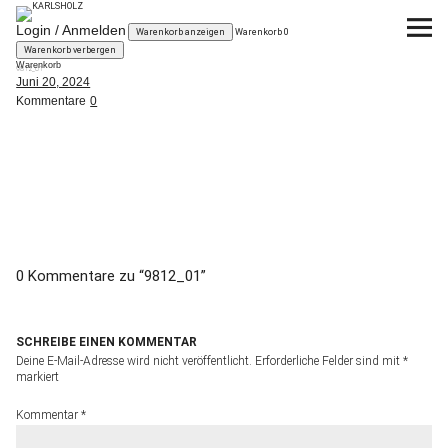
KARLSHOLZ
Login / Anmelden
Warenkorb anzeigen
Warenkorb
0
Warenkorb verbergen
Warenkorb
9812_01
KUBIKUS
Das System
Juni 20, 2024
Kommentare
0
Planen
Kaufen
News
0 Kommentare zu “
9812_01
”
über KARLSHOLZ
SCHREIBE EINEN KOMMENTAR
Deine E-Mail-Adresse wird nicht veröffentlicht.
Erforderliche Felder sind mit
*
markiert
Kommentar
*