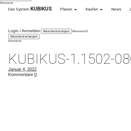
Warenkorb
KUBIKUS
Das System
Planen
Kaufen
News
KARLSHOLZ
Login / Anmelden
Warenkorb anzeigen
Warenkorb
0
WEIL WIR VERÄNDERUNG LIEBEN.
Warenkorb verbergen
Warenkorb
KUBIKUS-1.1502-08
Januar 4, 2022
Kommentare
0