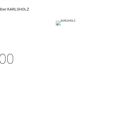
über KARLSHOLZ
00