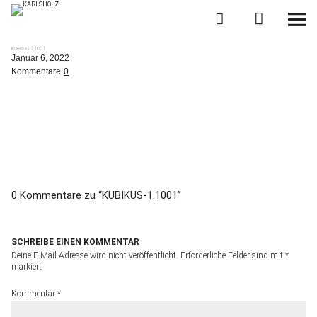
KARLSHOLZ
KUBIKUS-1.1001
KUBIKUS
Das System
Januar 6, 2022
Kommentare
0
Planen
Kaufen
News
0 Kommentare zu “
KUBIKUS-1.1001
”
über KARLSHOLZ
SCHREIBE EINEN KOMMENTAR
Deine E-Mail-Adresse wird nicht veröffentlicht.
Erforderliche Felder sind mit
*
markiert
Kommentar
*