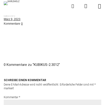
KARLSHOLZ
KUBIKUS-2.3012
KUBIKUS
Das System
März 9, 2023
Kommentare
0
Planen
Kaufen
News
0 Kommentare zu “
KUBIKUS-2.3012
”
über KARLSHOLZ
SCHREIBE EINEN KOMMENTAR
Deine E-Mail-Adresse wird nicht veröffentlicht.
Erforderliche Felder sind mit
*
markiert
Kommentar
*