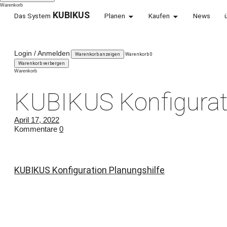
Warenkorb
KUBIKUS
Das System
Planen
Kaufen
News
KARLSHOLZ
Login / Anmelden
Warenkorb anzeigen
Warenkorb
0
WEIL WIR VERÄNDERUNG LIEBEN.
Warenkorb verbergen
Warenkorb
KUBIKUS Konfigurati
April 17, 2022
Kommentare
0
KUBIKUS Konfiguration Planungshilfe