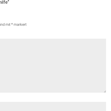
ilfe
”
sind mit
*
markiert