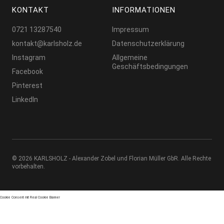
KONTAKT
INFORMATIONEN
0721 13287540
Impressum
kontakt@karlsholz.de
Datenschutzerklärung
Instagram
Allgemeine
Geschäftsbedingungen
Facebook
Pinterest
LinkedIn
© 2026 KARLSHOLZ - Alexander Zobel und Florian Müller GbR. Alle Rechte
vorbehalten
Cookie Consent mit Real Cookie Banner