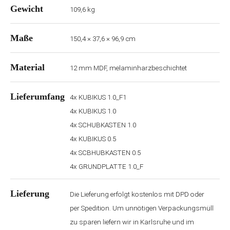
Gewicht
109,6 kg
Maße
150,4 × 37,6 × 96,9 cm
Material
12 mm MDF, melaminharzbeschichtet
Lieferumfang
4x KUBIKUS 1.0_F1
4x KUBIKUS 1.0
4x SCHUBKASTEN 1.0
4x KUBIKUS 0.5
4x SCBHUBKASTEN 0.5
4x GRUNDPLATTE 1.0_F
Lieferung
Die Lieferung erfolgt kostenlos mit DPD oder
per Spedition. Um unnötigen Verpackungsmüll
zu sparen liefern wir in Karlsruhe und im