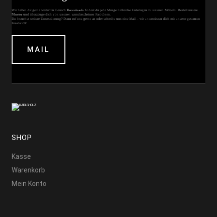
Wir helfen dir gerne weiter! In Bereich
Downloads
findest du jede Menge hilfreiche Unterlagen zu unseren Möbeln. Bestell unsere
Muster
und überzeuge dich von unseren wunderschönen Farbtönen.
Du brauchst weitere Unterstützung? Dann ruf uns gerne an oder schreibe uns eine Mail – wir unterstützen dich mit unserer gesamten
Kreativität!
MAIL
SHOP
Kasse
Warenkorb
Mein Konto