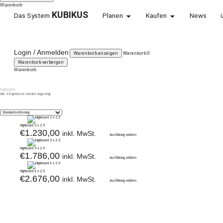
Warenkorb
KUBIKUS
Das System
Planen
Kaufen
News
KARLSHOLZ
Login / Anmelden
Warenkorb anzeigen
Warenkorb
0
WEIL WIR VERÄNDERUNG LIEBEN.
Warenkorb verbergen
Warenkorb
Highboard
Alle 3 Ergebnisse werden angezeigt
Highboard 2 x 2.5
€
1.230,00
inkl. MwSt.
Ausführung wählen
Highboard 3 x 2.5
€
1.786,00
inkl. MwSt.
Ausführung wählen
Highboard 4 x 2.5
€
2.676,00
inkl. MwSt.
Ausführung wählen