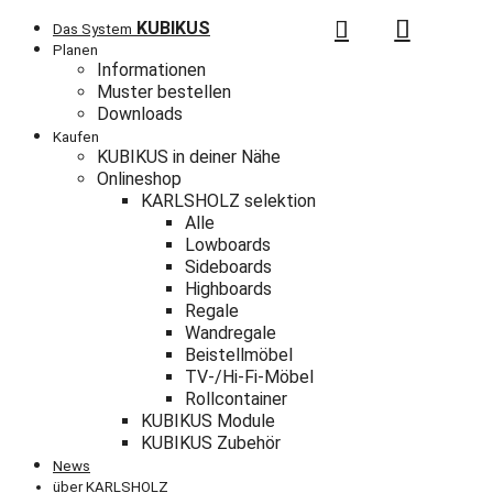
KUBIKUS
Das System
Planen
Informationen
Muster bestellen
Downloads
Kaufen
KUBIKUS in deiner Nähe
Onlineshop
KARLSHOLZ selektion
Alle
Lowboards
Sideboards
Highboards
Regale
Wandregale
Beistellmöbel
TV-/Hi-Fi-Möbel
Rollcontainer
KUBIKUS Module
KUBIKUS Zubehör
News
über KARLSHOLZ