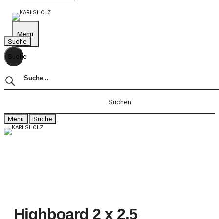
KARLSHOLZ
Weil wir Veränderung lieben.
Menü
Suche
Suche
Menü
Suche
Schliessen
KUBIKUS
Das System
Planen
Informationen
Highboard 2 x 2.5