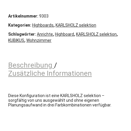
Regale
Artikelnummer:
9303
Kategorien:
Highboards
,
KARLSHOLZ selektion
Wandregale
Schlagwörter:
Anrichte
,
Highboard
,
KARLSHOLZ selektion
,
KUBIKUS
,
Wohnzimmer
Beistellmöbel
TV-/Hi-Fi-Möbel
Beschreibung
Zusätzliche Informationen
Rollcontainer
KUBIKUS Module
Diese Konfiguration ist eine KARLSHOLZ selektion –
sorgfältig von uns ausgewählt und ohne eigenen
Planungsaufwand in drei Farbkombinationen verfügbar.
KUBIKUS Zubehör
News
über KARLSHOLZ