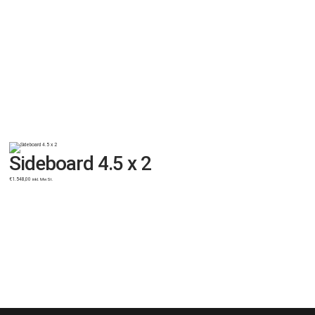
Sideboard 4.5 x 2
€
1.548,00
inkl. MwSt.