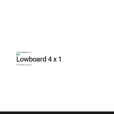
Lowboard 4 x 1
€
1.020,00
inkl. MwSt.