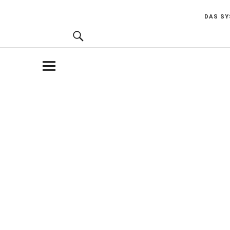
DAS S
KARLSHOLZ
WEIL WIR VERÄNDERUNG LIEBEN.