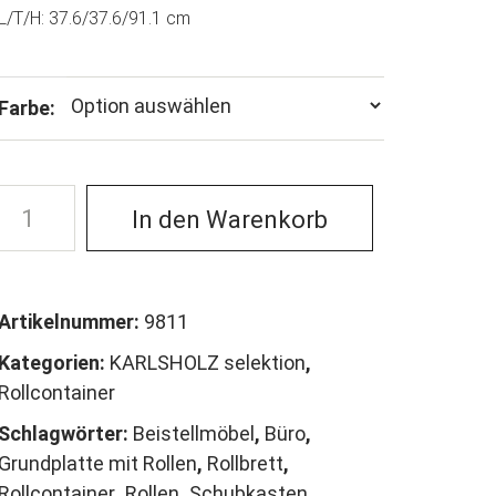
L/T/H: 37.6/37.6/91.1 cm
Farbe:
In den Warenkorb
Artikelnummer:
9811
Kategorien:
KARLSHOLZ selektion
,
Rollcontainer
Schlagwörter:
Beistellmöbel
,
Büro
,
Grundplatte mit Rollen
,
Rollbrett
,
Rollcontainer
,
Rollen
,
Schubkasten